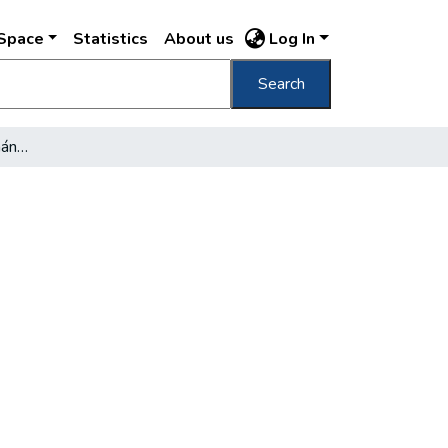
DSpace
Statistics
About us
Log In
Search
Budapest épületvagyonának megóvása