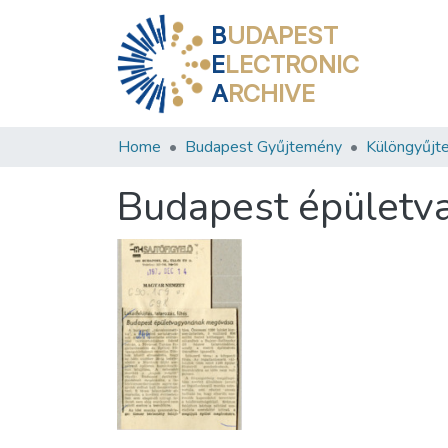
B
UDAPEST
E
LECTRONIC
A
RCHIVE
Home
Budapest Gyűjtemény
Különgyűjt
Budapest épület