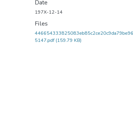
Date
197X-12-14
Files
446654333825083eb85c2ce20c9da79be9
5147.pdf
(159.79 KB)