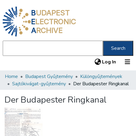
B
UDAPEST
E
LECTRONIC
A
RCHIVE
Search
(current
Log In
Home
Budapest Gyűjtemény
Különgyűjtemények
Communities & Collections
Sajtókivágat-gyűjtemény
Der Budapester Ringkanal
All of DSpace
Der Budapester Ringkanal
Statistics
About us