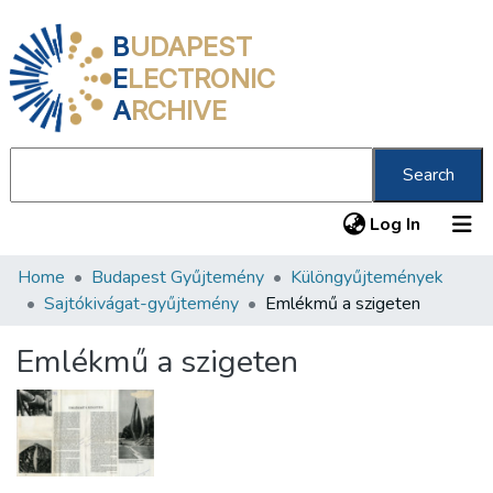
B
UDAPEST
E
LECTRONIC
A
RCHIVE
Search
(current
Log In
Home
Budapest Gyűjtemény
Különgyűjtemények
Communities & Collections
Sajtókivágat-gyűjtemény
Emlékmű a szigeten
All of DSpace
Emlékmű a szigeten
Statistics
About us