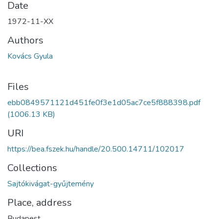
Date
1972-11-XX
Authors
Kovács Gyula
Files
ebb0849571121d451fe0f3e1d05ac7ce5f888398.pdf
(1006.13 KB)
URI
https://bea.fszek.hu/handle/20.500.14711/102017
Collections
Sajtókivágat-gyűjtemény
Place, address
Budapest