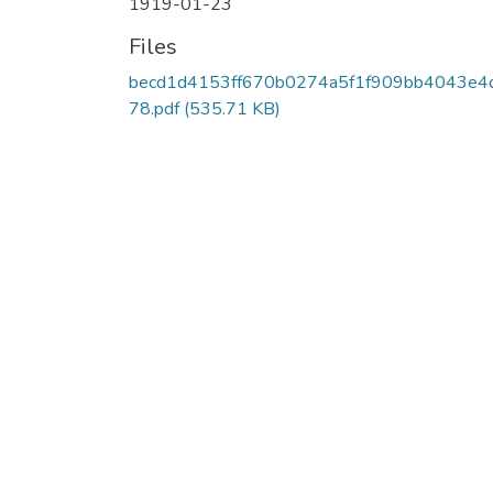
1919-01-23
Files
becd1d4153ff670b0274a5f1f909bb4043e4
78.pdf
(535.71 KB)