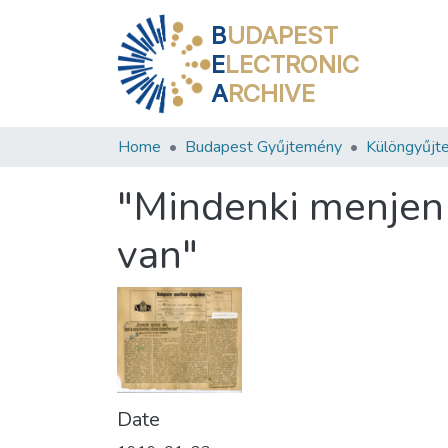
B
UDAPEST
E
LECTRONIC
A
RCHIVE
Home
Budapest Gyűjtemény
Különgyűjt
"Mindenki menjen 
van"
Date