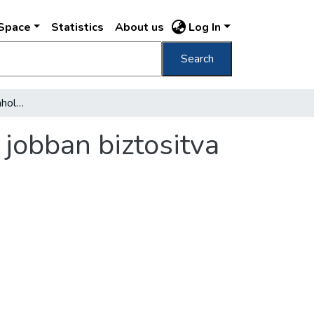
DSpace
Statistics
About us
Log In
Search
"Mindenki menjen oda, ahol a megélhetése jobban biztositva van"
jobban biztositva