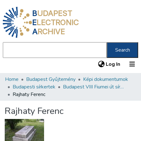
B
UDAPEST
E
LECTRONIC
A
RCHIVE
Search
(current
Log In
Home
Budapest Gyűjtemény
Képi dokumentumok
Communities & Collections
Budapesti sírkertek
Budapest VIII Fiumei út sírkert 2. rész
All of DSpace
Rajhaty Ferenc
Statistics
Rajhaty Ferenc
About us