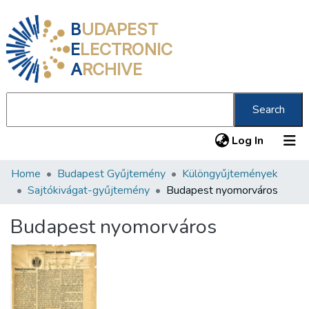
B
UDAPEST
E
LECTRONIC
A
RCHIVE
Search
(current
Log In
Home
Budapest Gyűjtemény
Különgyűjtemények
Communities & Collections
Sajtókivágat-gyűjtemény
Budapest nyomorváros
All of DSpace
Budapest nyomorváros
Statistics
About us