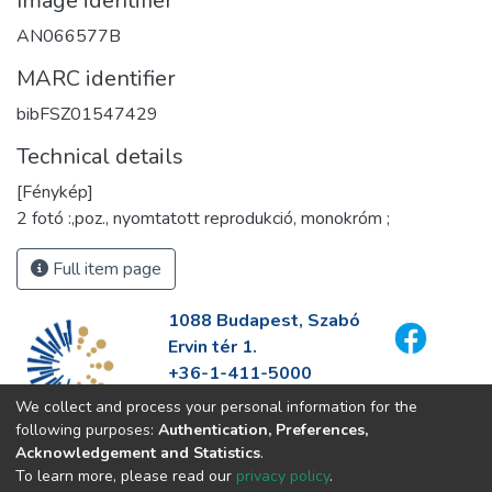
Image identifier
AN066577B
MARC identifier
bibFSZ01547429
Technical details
[Fénykép]
2 fotó :,poz., nyomtatott reprodukció, monokróm ;
Full item page
1088 Budapest, Szabó
Ervin tér 1.
+36-1-411-5000
info@fszek.hu
We collect and process your personal information for the
https://fszek.hu
following purposes:
Authentication, Preferences,
Acknowledgement and Statistics
.
To learn more, please read our
privacy policy
.