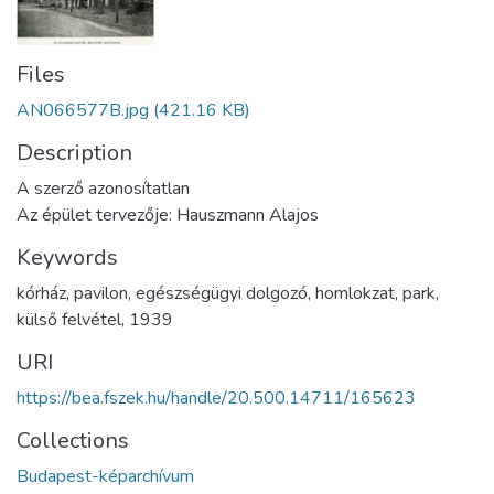
Files
AN066577B.jpg
(421.16 KB)
Description
A szerző azonosítatlan
Az épület tervezője: Hauszmann Alajos
Keywords
kórház
,
pavilon
,
egészségügyi dolgozó
,
homlokzat
,
park
,
külső felvétel
,
1939
URI
https://bea.fszek.hu/handle/20.500.14711/165623
Collections
Budapest-képarchívum