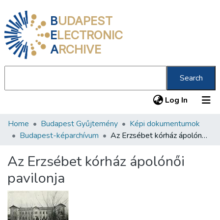
B
UDAPEST
E
LECTRONIC
A
RCHIVE
Search
(current
Log In
Home
Budapest Gyűjtemény
Képi dokumentumok
Communities & Collections
Budapest-képarchívum
Az Erzsébet kórház ápolónői pavilonja
All of DSpace
Az Erzsébet kórház ápolónői
Statistics
pavilonja
About us