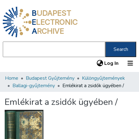
B
UDAPEST
E
LECTRONIC
A
RCHIVE
Search
(current
Log In
Home
Budapest Gyűjtemény
Különgyűjtemények
Communities & Collections
Ballagi-gyűjtemény
Emlékirat a zsidók ügyében /
All of DSpace
Emlékirat a zsidók ügyében /
Statistics
About us