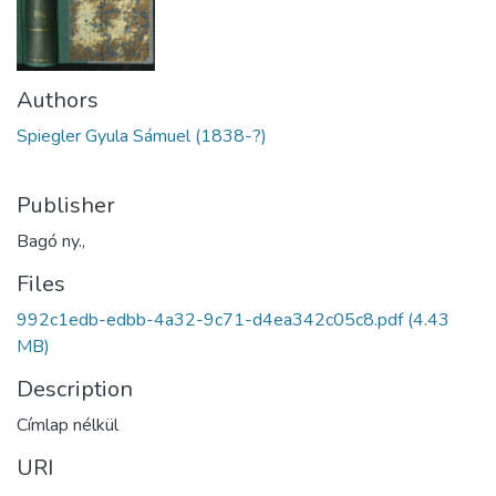
Authors
Spiegler Gyula Sámuel (1838-?)
Publisher
Bagó ny.,
Files
992c1edb-edbb-4a32-9c71-d4ea342c05c8.pdf
(4.43
MB)
Description
Címlap nélkül
URI