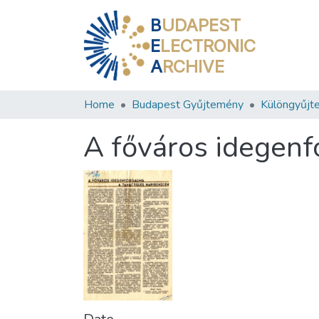
B
UDAPEST
E
LECTRONIC
A
RCHIVE
Home
Budapest Gyűjtemény
Különgyűjt
A főváros idegenf