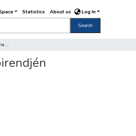
DSpace
Statistics
About us
Log In
Search
A főváros idegenforgalma a tanácsülés napirendjén
irendjén