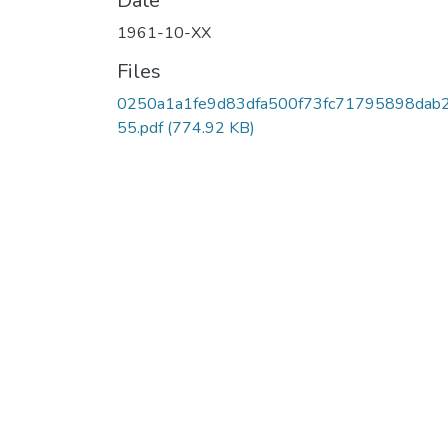
Date
1961-10-XX
Files
0250a1a1fe9d83dfa500f73fc71795898dab
55.pdf
(774.92 KB)