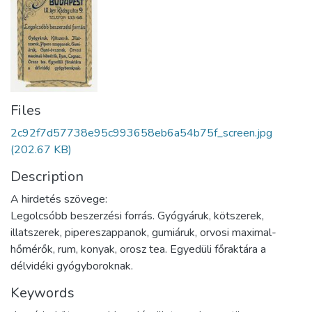
Files
2c92f7d57738e95c993658eb6a54b75f_screen.jpg
(202.67 KB)
Description
A hirdetés szövege:
Legolcsóbb beszerzési forrás. Gyógyáruk, kötszerek,
illatszerek, pipereszappanok, gumiáruk, orvosi maximal-
hőmérők, rum, konyak, orosz tea. Egyedüli főraktára a
délvidéki gyógyboroknak.
Keywords