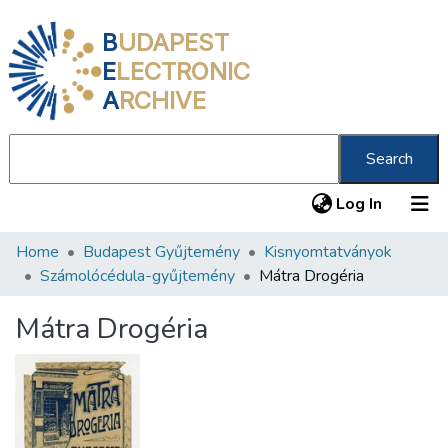
B
UDAPEST
E
LECTRONIC
A
RCHIVE
Search
(current
Log In
Home
Budapest Gyűjtemény
Kisnyomtatványok
Communities & Collections
Számolócédula-gyűjtemény
Mátra Drogéria
All of DSpace
Mátra Drogéria
Statistics
About us