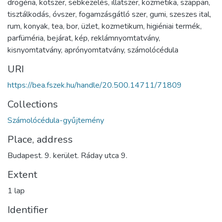
drogéria
,
kötszer
,
sebkezelés
,
illatszer
,
kozmetika
,
szappan
,
tisztálkodás
,
óvszer
,
fogamzásgátló szer
,
gumi
,
szeszes ital
,
rum
,
konyak
,
tea
,
bor
,
üzlet
,
kozmetikum
,
higiéniai termék
,
parfüméria
,
bejárat
,
kép
,
reklámnyomtatvány
,
kisnyomtatvány
,
aprónyomtatvány
,
számolócédula
URI
https://bea.fszek.hu/handle/20.500.14711/71809
Collections
Számolócédula-gyűjtemény
Place, address
Budapest. 9. kerület. Ráday utca 9.
Extent
1 lap
Identifier