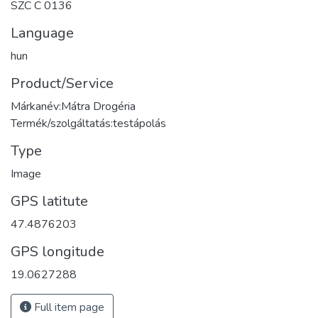
SZC C 0136
Language
hun
Product/Service
Márkanév:Mátra Drogéria
Termék/szolgáltatás:testápolás
Type
Image
GPS latitute
47.4876203
GPS longitude
19.0627288
Full item page