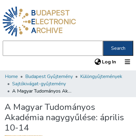
B
UDAPEST
E
LECTRONIC
A
RCHIVE
Search
(current
Log In
Home
Budapest Gyűjtemény
Különgyűjtemények
Communities & Collections
Sajtókivágat-gyűjtemény
All of DSpace
A Magyar Tudományos Akadémia nagygyűlése: április 10-14
Statistics
A Magyar Tudományos
About us
Akadémia nagygyűlése: április
10-14