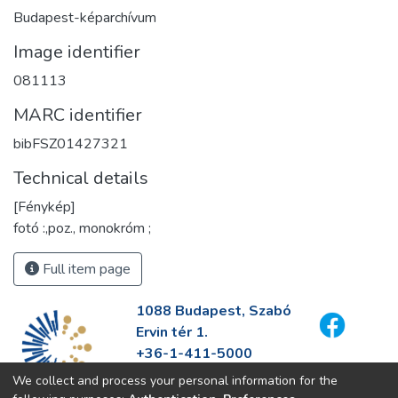
Budapest-képarchívum
Image identifier
081113
MARC identifier
bibFSZ01427321
Technical details
[Fénykép]
fotó :,poz., monokróm ;
Full item page
1088 Budapest, Szabó
Ervin tér 1.
+36-1-411-5000
info@fszek.hu
We collect and process your personal information for the
https://fszek.hu