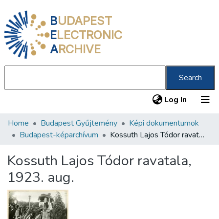
B
UDAPEST
E
LECTRONIC
A
RCHIVE
Search
(current
Log In
Home
Budapest Gyűjtemény
Képi dokumentumok
Communities & Collections
Budapest-képarchívum
Kossuth Lajos Tódor ravatala, 1923. aug.
All of DSpace
Kossuth Lajos Tódor ravatala,
Statistics
1923. aug.
About us