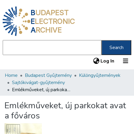
B
UDAPEST
E
LECTRONIC
A
RCHIVE
Search
(current
Log In
Home
Budapest Gyűjtemény
Különgyűjtemények
Communities & Collections
Sajtókivágat-gyűjtemény
All of DSpace
Emlékműveket, új parkokat avat a főváros
Statistics
Emlékműveket, új parkokat avat
About us
a főváros