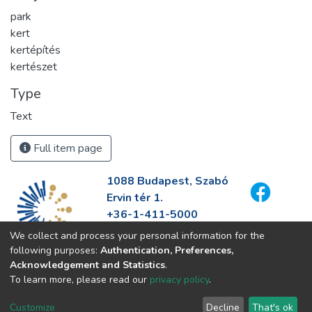
park
kert
kertépítés
kertészet
Type
Text
Full item page
1088 Budapest, Szabó
Ervin tér 1.
+36-1-411-5000
info@fszek.hu
We collect and process your personal information for the
https://fszek.hu
following purposes:
Authentication, Preferences,
Acknowledgement and Statistics
.
To learn more, please read our
privacy policy
.
Customize
Decline
That's ok