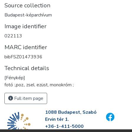
Source collection
Budapest-képarchívum
Image identifier
022113
MARC identifier
bibFSZ01473936
Technical details
[Fénykép]
fotó :,poz., zsel. ezüst, monokróm ;
Full item page
1088 Budapest, Szabó
Ervin tér 1.
+36-1-411-5000