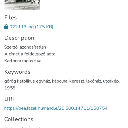
Files
022113.jpg
(175 KB)
Description
Szerző: azonosítatlan
A címet a feldolgozó adta
Kartonra ragasztva
Keywords
görög katolikus egyház
,
kápolna
,
kereszt
,
lakóház
,
utcakép
,
1959
URI
https://bea.fszek.hu/handle/20.500.14711/158754
Collections