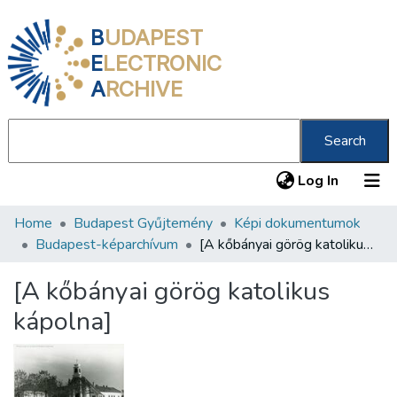
B
UDAPEST
E
LECTRONIC
A
RCHIVE
Search
(current
Log In
Home
Budapest Gyűjtemény
Képi dokumentumok
Communities & Collections
Budapest-képarchívum
[A kőbányai görög katolikus kápolna]
All of DSpace
[A kőbányai görög katolikus
Statistics
kápolna]
About us