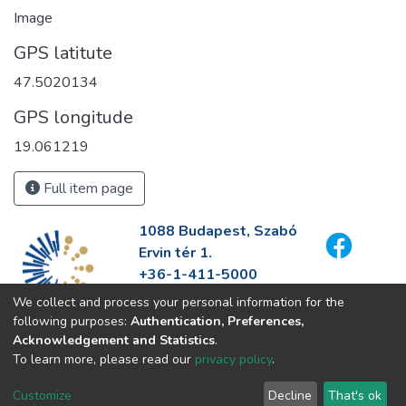
Image
GPS latitute
47.5020134
GPS longitude
19.061219
Full item page
1088 Budapest, Szabó
Ervin tér 1.
+36-1-411-5000
info@fszek.hu
We collect and process your personal information for the
https://fszek.hu
following purposes:
Authentication, Preferences,
Acknowledgement and Statistics
.
To learn more, please read our
privacy policy
.
Customize
Decline
That's ok