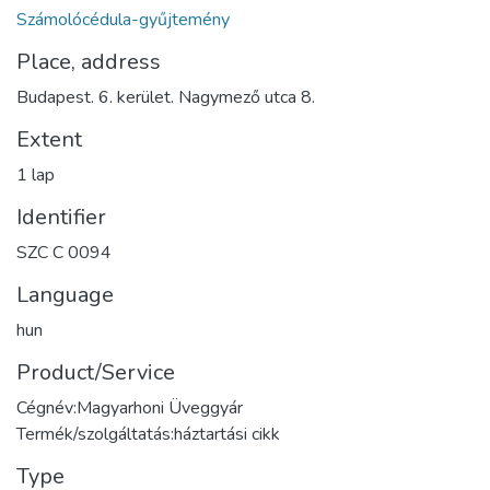
Számolócédula-gyűjtemény
Place, address
Budapest. 6. kerület. Nagymező utca 8.
Extent
1 lap
Identifier
SZC C 0094
Language
hun
Product/Service
Cégnév:Magyarhoni Üveggyár
Termék/szolgáltatás:háztartási cikk
Type