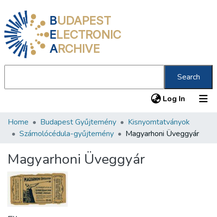
B
UDAPEST
E
LECTRONIC
A
RCHIVE
Search
(current
Log In
Home
Budapest Gyűjtemény
Kisnyomtatványok
Communities & Collections
Számolócédula-gyűjtemény
Magyarhoni Üveggyár
All of DSpace
Magyarhoni Üveggyár
Statistics
About us