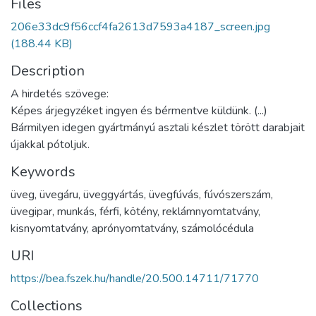
Files
206e33dc9f56ccf4fa2613d7593a4187_screen.jpg
(188.44 KB)
Description
A hirdetés szövege:
Képes árjegyzéket ingyen és bérmentve küldünk. (...)
Bármilyen idegen gyártmányú asztali készlet törött darabjait
újakkal pótoljuk.
Keywords
üveg
,
üvegáru
,
üveggyártás
,
üvegfúvás
,
fúvószerszám
,
üvegipar
,
munkás
,
férfi
,
kötény
,
reklámnyomtatvány
,
kisnyomtatvány
,
aprónyomtatvány
,
számolócédula
URI
https://bea.fszek.hu/handle/20.500.14711/71770
Collections