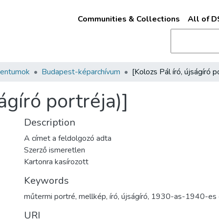
Communities & Collections
All of 
mentumok
Budapest-képarchívum
ágíró portréja)]
Description
A címet a feldolgozó adta
Szerző ismeretlen
Kartonra kasírozott
Keywords
műtermi portré
,
mellkép
,
író
,
újságíró
,
1930-as-1940-es 
URI