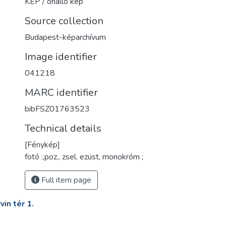
KÉP / önálló kép
Source collection
Budapest-képarchívum
Image identifier
041218
MARC identifier
bibFSZ01763523
Technical details
[Fénykép]
fotó :,poz., zsel. ezüst, monokróm ;
Full item page
in tér 1.