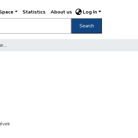
DSpace
Statistics
About us
Log In
Search
[Kolozs Pál író, újságíró portréja)]
évek