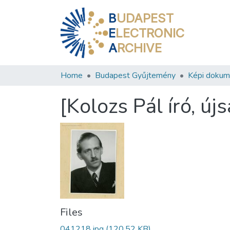
B
UDAPEST
E
LECTRONIC
A
RCHIVE
Home
Budapest Gyűjtemény
Képi doku
[Kolozs Pál író, újs
Files
041218.jpg
(120.52 KB)