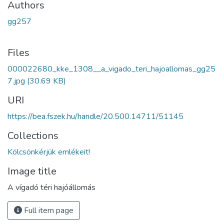
Authors
gg257
Files
000022680_kke_1308__a_vigado_teri_hajoallomas_gg25
7.jpg
(30.69 KB)
URI
https://bea.fszek.hu/handle/20.500.14711/51145
Collections
Kölcsönkérjük emlékeit!
Image title
A vígadó téri hajóállomás
Full item page