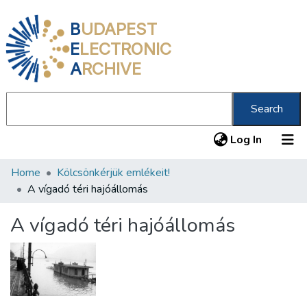
B
UDAPEST
E
LECTRONIC
A
RCHIVE
Search
(current
Log In
Home
Kölcsönkérjük emlékeit!
Communities & Collections
A vígadó téri hajóállomás
All of DSpace
A vígadó téri hajóállomás
Statistics
About us