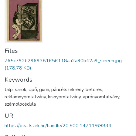
Files
765c792b2969381656118aa2a90b42a9_screen.jpg
(178.78 KB)
Keywords
talp
,
sarok
,
cipő
,
gumi
,
páncélszekrény
,
betörés
,
reklámnyomtatvány
,
kisnyomtatvány
,
aprónyomtatvány
,
számolócédula
URI
https://bea.fszek.hu/handle/20.500.14711/69834