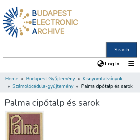
B
UDAPEST
E
LECTRONIC
A
RCHIVE
Search
(current
Log In
Home
Budapest Gyűjtemény
Kisnyomtatványok
Communities & Collections
Számolócédula-gyűjtemény
Palma cipőtalp és sarok
All of DSpace
Palma cipőtalp és sarok
Statistics
About us