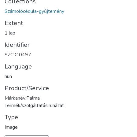
Collections
Számolócédula-gyűjtemény
Extent
1 lap
Identifier
SZC C 0497
Language
hun
Product/Service
Márkanév:Palma
Termék/szolgáltatás:ruházat
Type
Image