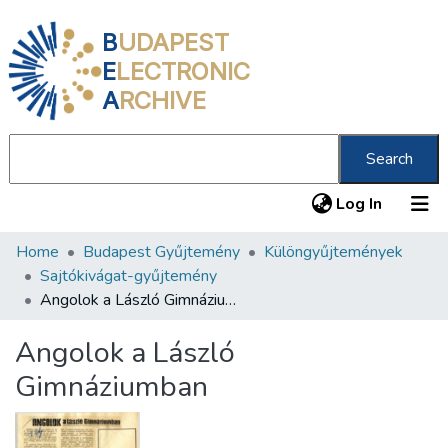
B
UDAPEST
E
LECTRONIC
A
RCHIVE
Search
(current
Log In
Home
Budapest Gyűjtemény
Különgyűjtemények
Communities & Collections
Sajtókivágat-gyűjtemény
All of DSpace
Angolok a László Gimnáziumban
Statistics
Angolok a László
About us
Gimnáziumban