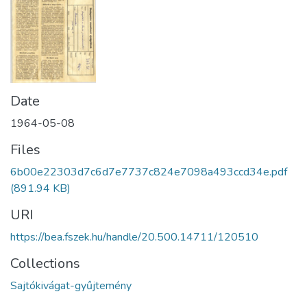
Date
1964-05-08
Files
6b00e22303d7c6d7e7737c824e7098a493ccd34e.pdf
(891.94 KB)
URI
https://bea.fszek.hu/handle/20.500.14711/120510
Collections
Sajtókivágat-gyűjtemény