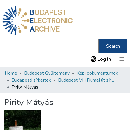
B
UDAPEST
E
LECTRONIC
A
RCHIVE
Search
(current
Log In
Home
Budapest Gyűjtemény
Képi dokumentumok
Communities & Collections
Budapesti sírkertek
Budapest VIII Fiumei út sírkert 2. rész
All of DSpace
Pirity Mátyás
Statistics
Pirity Mátyás
About us