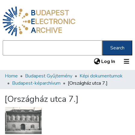
B
UDAPEST
E
LECTRONIC
A
RCHIVE
Search
(current
Log In
Home
Budapest Gyűjtemény
Képi dokumentumok
Communities & Collections
Budapest-képarchívum
[Országház utca 7.]
All of DSpace
[Országház utca 7.]
Statistics
About us