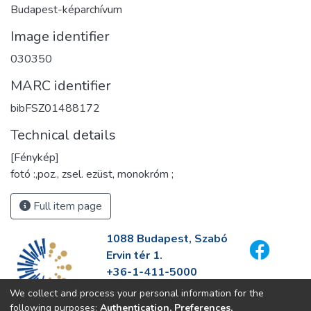
Budapest-képarchívum
Image identifier
030350
MARC identifier
bibFSZ01488172
Technical details
[Fénykép]
fotó :,poz., zsel. ezüst, monokróm ;
Full item page
1088 Budapest, Szabó
Ervin tér 1.
+36-1-411-5000
info@fszek.hu
We collect and process your personal information for the
https://fszek.hu
following purposes:
Authentication, Preferences,