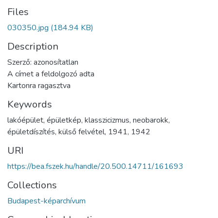
Files
030350.jpg
(184.94 KB)
Description
Szerző: azonosítatlan
A címet a feldolgozó adta
Kartonra ragasztva
Keywords
lakóépület
,
épületkép
,
klasszicizmus
,
neobarokk
,
épületdíszítés
,
külső felvétel
,
1941
,
1942
URI
https://bea.fszek.hu/handle/20.500.14711/161693
Collections
Budapest-képarchívum