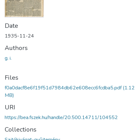
Date
1935-11-24
Authors
g. i.
Files
f0a0dacf8e6f19f51d7984db62e608ecc6fcdba5.pdf
(1.12
MB)
URI
https://bea.fszek.hu/handle/20.500.14711/104552
Collections
Sajtókivágat-gyűjtemény