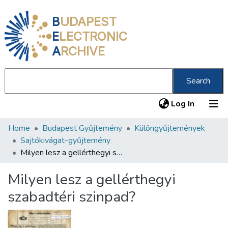
B
UDAPEST
E
LECTRONIC
A
RCHIVE
Search
(current
Log In
Home
Budapest Gyűjtemény
Különgyűjtemények
Communities & Collections
Sajtókivágat-gyűjtemény
All of DSpace
Milyen lesz a gellérthegyi szabadtéri szinpad?
Statistics
Milyen lesz a gellérthegyi
About us
szabadtéri szinpad?