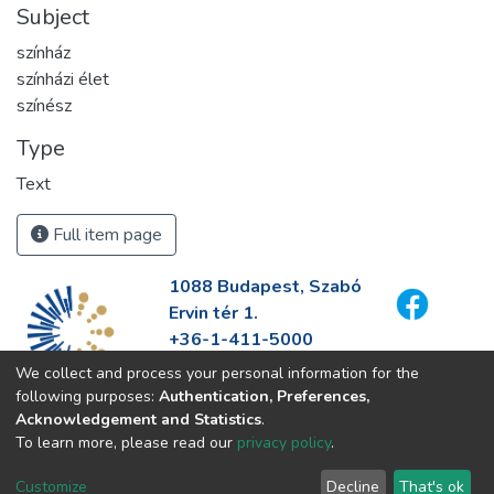
Subject
színház
színházi élet
színész
Type
Text
Full item page
1088 Budapest, Szabó
Ervin tér 1.
+36-1-411-5000
info@fszek.hu
We collect and process your personal information for the
https://fszek.hu
following purposes:
Authentication, Preferences,
Acknowledgement and Statistics
.
To learn more, please read our
privacy policy
.
Customize
Decline
That's ok