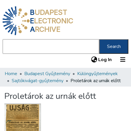
B
UDAPEST
E
LECTRONIC
A
RCHIVE
Search
(current
Log In
Home
Budapest Gyűjtemény
Különgyűjtemények
Communities & Collections
Sajtókivágat-gyűjtemény
Proletárok az urnák előtt
All of DSpace
Proletárok az urnák előtt
Statistics
About us