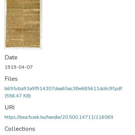
Date
1919-04-07
Files
b695cba93a9f914307daa65ac38e685611dc6c9f.pdf
(556.47 KB)
URI
https://bea.fszek.hu/handle/20.500.14711/116069
Collections