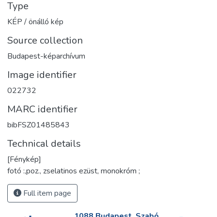
Type
KÉP / önálló kép
Source collection
Budapest-képarchívum
Image identifier
022732
MARC identifier
bibFSZ01485843
Technical details
[Fénykép]
fotó :,poz., zselatinos ezüst, monokróm ;
Full item page
1088 Budapest, Szabó