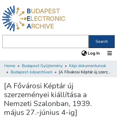
B
UDAPEST
E
LECTRONIC
A
RCHIVE
Search
(current
Log In
Home
Budapest Gyűjtemény
Képi dokumentumok
Communities & Collections
Budapest-képarchívum
[A Fővárosi Képtár új szerzeményei kiállítása a Nemzeti Szalonban, 1939. május 27.-június 4-ig]
All of DSpace
[A Fővárosi Képtár új
Statistics
szerzeményei kiállítása a
About us
Nemzeti Szalonban, 1939.
május 27.-június 4-ig]