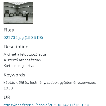
Files
022732.jpg
(150.8 KB)
Description
A címet a feldolgozó adta
A szerző azonosítatlan
Kartonra ragasztva
Keywords
képtár
,
kiállítás
,
festmény
,
szobor
,
gyűjteményszervezés
,
1939
URI
https://bea.fszek.hu/handle/20.500.14711/161060