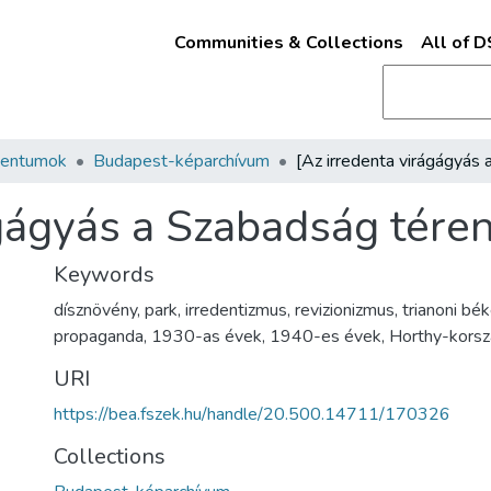
Communities & Collections
All of 
mentumok
Budapest-képarchívum
ágágyás a Szabadság téren
Keywords
dísznövény
,
park
,
irredentizmus
,
revizionizmus
,
trianoni bé
propaganda
,
1930-as évek
,
1940-es évek
,
Horthy-korsz
URI
https://bea.fszek.hu/handle/20.500.14711/170326
Collections