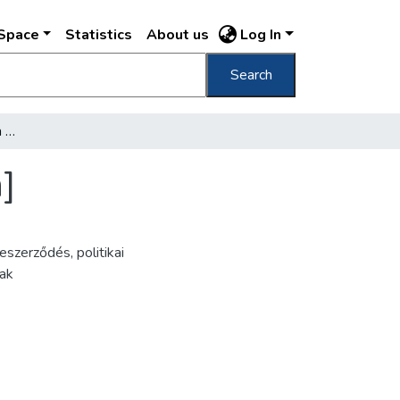
DSpace
Statistics
About us
Log In
Search
[Az irredenta virágágyás a Szabadság téren]
]
keszerződés
,
politikai
ak