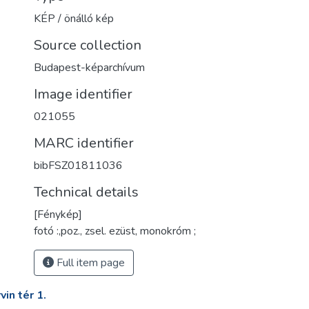
KÉP / önálló kép
Source collection
Budapest-képarchívum
Image identifier
021055
MARC identifier
bibFSZ01811036
Technical details
[Fénykép]
fotó :,poz., zsel. ezüst, monokróm ;
Full item page
in tér 1.