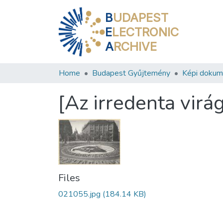
B
UDAPEST
E
LECTRONIC
A
RCHIVE
Home
Budapest Gyűjtemény
Képi doku
[Az irredenta vir
Files
021055.jpg
(184.14 KB)