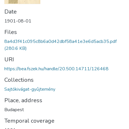
Date
1901-08-01
Files
8a4d3f41c095c8b6a0d42dbf58a41e3e6d5acb35.pdf
(280.6 KB)
URI
https://bea.fszek.hu/handle/20.500.14711/126468
Collections
Sajtókivágat-gyűjtemény
Place, address
Budapest
Temporal coverage