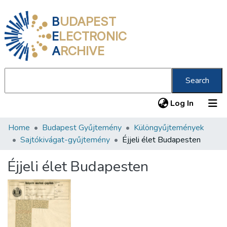
B
UDAPEST
E
LECTRONIC
A
RCHIVE
Search
(current
Log In
Home
Budapest Gyűjtemény
Különgyűjtemények
Communities & Collections
Sajtókivágat-gyűjtemény
Éjjeli élet Budapesten
All of DSpace
Éjjeli élet Budapesten
Statistics
About us