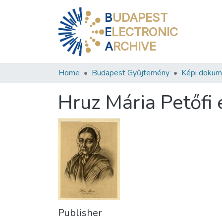
B
UDAPEST
E
LECTRONIC
A
RCHIVE
Home
Budapest Gyűjtemény
Képi doku
Hruz Mária Petőfi
Publisher