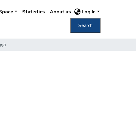
DSpace
Statistics
About us
Log In
Search
yja