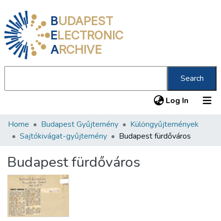
B
UDAPEST
E
LECTRONIC
A
RCHIVE
Search
(current
Log In
Home
Budapest Gyűjtemény
Különgyűjtemények
Communities & Collections
Sajtókivágat-gyűjtemény
Budapest fürdőváros
All of DSpace
Budapest fürdőváros
Statistics
About us