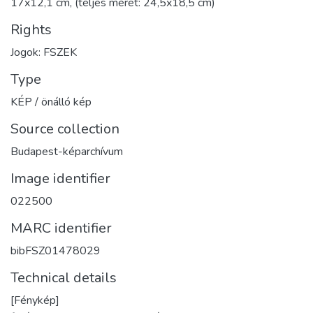
17x12,1 cm, (teljes méret: 24,5x18,5 cm)
Rights
Jogok: FSZEK
Type
KÉP / önálló kép
Source collection
Budapest-képarchívum
Image identifier
022500
MARC identifier
bibFSZ01478029
Technical details
[Fénykép]