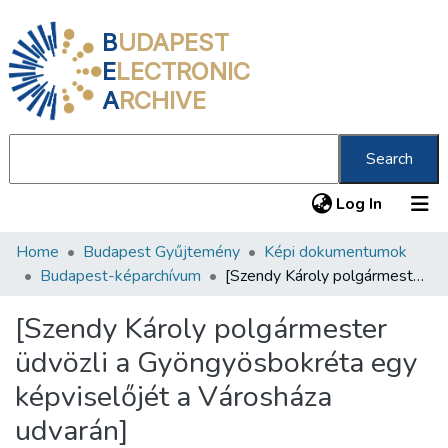
B
UDAPEST
E
LECTRONIC
A
RCHIVE
Search
(current
Log In
Home
Budapest Gyűjtemény
Képi dokumentumok
Communities & Collections
Budapest-képarchívum
[Szendy Károly polgármester üdvözli a Gyöngyösbokréta egy képviselőjét a Városháza udvarán]
All of DSpace
[Szendy Károly polgármester
Statistics
üdvözli a Gyöngyösbokréta egy
About us
képviselőjét a Városháza
udvarán]