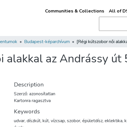
Communities & Collections
All of 
mentumok
Budapest-képarchívum
i alakkal az Andrássy út
Description
Szerző: azonosítatlan
Kartonra ragasztva
Keywords
udvar
,
díszkút
,
kút
,
vízcsap
,
szobor
,
épületdísz
,
eklektika
,
k