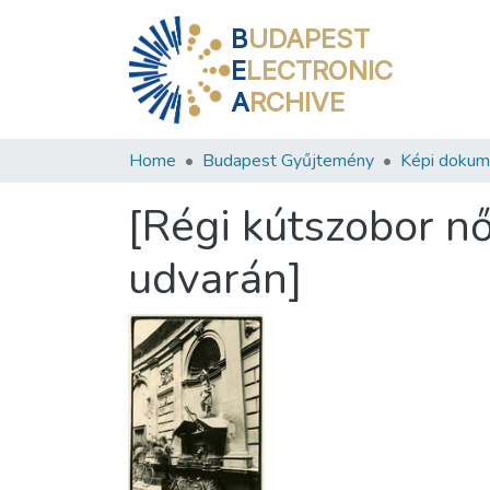
B
UDAPEST
E
LECTRONIC
A
RCHIVE
Home
Budapest Gyűjtemény
Képi doku
[Régi kútszobor nő
udvarán]