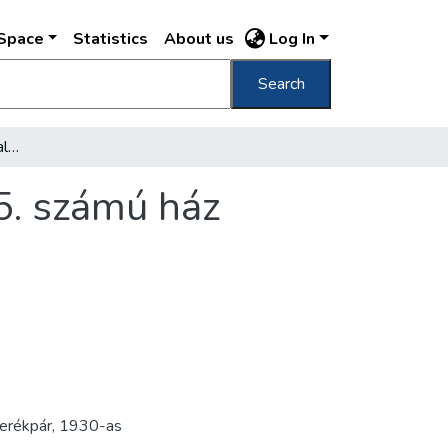
DSpace
Statistics
About us
Log In
Search
[Régi kútszobor női alakkal az Andrássy út 5. számú ház udvarán]
 5. számú ház
erékpár
,
1930-as