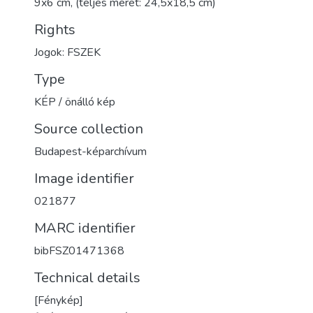
9x6 cm, (teljes méret: 24,5x18,5 cm)
Rights
Jogok: FSZEK
Type
KÉP / önálló kép
Source collection
Budapest-képarchívum
Image identifier
021877
MARC identifier
bibFSZ01471368
Technical details
[Fénykép]