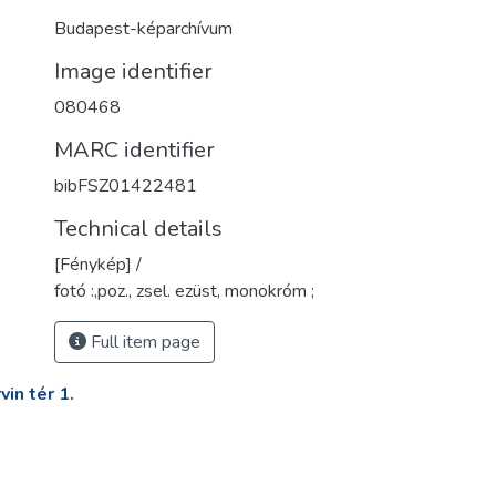
Budapest-képarchívum
Image identifier
080468
MARC identifier
bibFSZ01422481
Technical details
[Fénykép] /
fotó :,poz., zsel. ezüst, monokróm ;
Full item page
in tér 1.