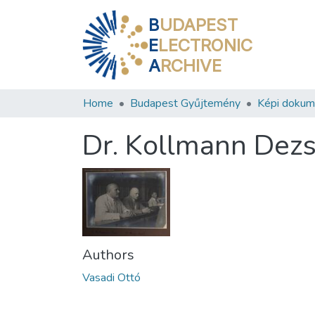
B
UDAPEST
E
LECTRONIC
A
RCHIVE
Home
Budapest Gyűjtemény
Képi doku
Dr. Kollmann Dezső
Authors
Vasadi Ottó