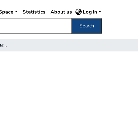
DSpace
Statistics
About us
Log In
Search
Dr. Kollmann Dezső, dr. Kern Aurél