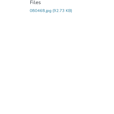
Files
080468.jpg
(92.73 KB)