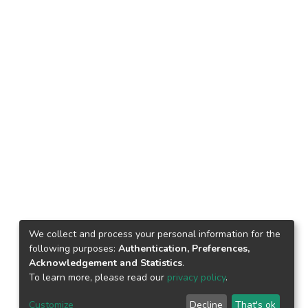
We collect and process your personal information for the
following purposes:
Authentication, Preferences,
Acknowledgement and Statistics
.
To learn more, please read our
privacy policy
.
Customize
Decline
That's ok