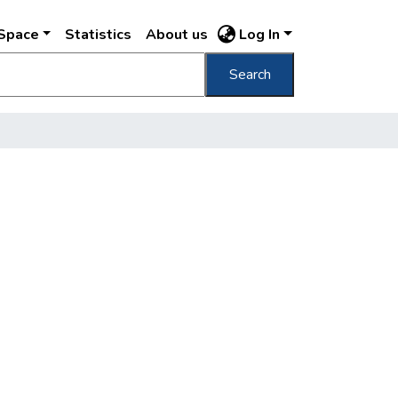
DSpace
Statistics
About us
Log In
Search