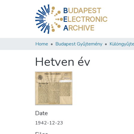
B
UDAPEST
E
LECTRONIC
A
RCHIVE
Home
Budapest Gyűjtemény
Különgyűjt
Hetven év
Date
1942-12-23