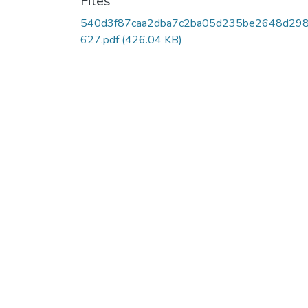
Files
540d3f87caa2dba7c2ba05d235be2648d29
627.pdf
(426.04 KB)