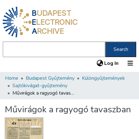
B
UDAPEST
E
LECTRONIC
A
RCHIVE
Search
(current
Log In
Home
Budapest Gyűjtemény
Különgyűjtemények
Communities & Collections
Sajtókivágat-gyűjtemény
All of DSpace
Művirágok a ragyogó tavaszban
Statistics
Művirágok a ragyogó tavaszban
About us