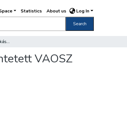
DSpace
Statistics
About us
Log In
Search
Élmunkás és kiváló munkás jelvénnyel kitüntetett VAOSZ szakszervezeti tagok névsora
üntetett VAOSZ