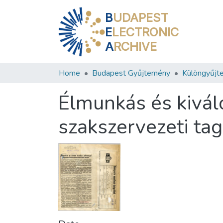
B
UDAPEST
E
LECTRONIC
A
RCHIVE
Home
Budapest Gyűjtemény
Különgyűjt
Élmunkás és kivál
szakszervezeti ta