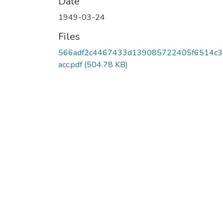
Date
1949-03-24
Files
566adf2c4467433d139085722405f6514c3
acc.pdf
(504.78 KB)