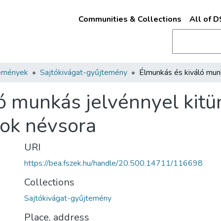
Communities & Collections
All of 
emények
Sajtókivágat-gyűjtemény
ó munkás jelvénnyel kit
gok névsora
URI
https://bea.fszek.hu/handle/20.500.14711/116698
Collections
Sajtókivágat-gyűjtemény
Place, address