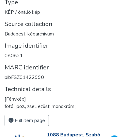
Type
KÉP / önálló kép
Source collection
Budapest-képarchívum
Image identifier
080831
MARC identifier
bibFSZ01422990
Technical details
[Fénykép]
fotó :,poz., zsel. ezüst, monokróm ;
Full item page
1088 Budapest, Szabó