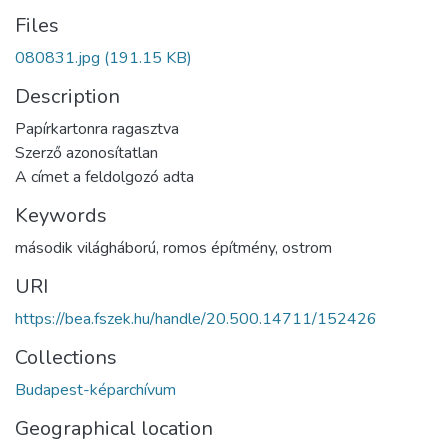
Files
080831.jpg
(191.15 KB)
Description
Papírkartonra ragasztva
Szerző azonosítatlan
A címet a feldolgozó adta
Keywords
második világháború
,
romos építmény
,
ostrom
URI
https://bea.fszek.hu/handle/20.500.14711/152426
Collections
Budapest-képarchívum
Geographical location