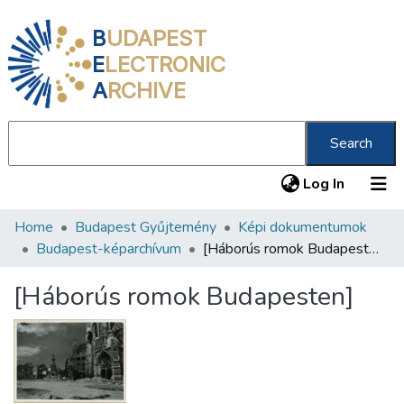
B
UDAPEST
E
LECTRONIC
A
RCHIVE
Search
(current
Log In
Home
Budapest Gyűjtemény
Képi dokumentumok
Communities & Collections
Budapest-képarchívum
[Háborús romok Budapesten]
All of DSpace
[Háborús romok Budapesten]
Statistics
About us