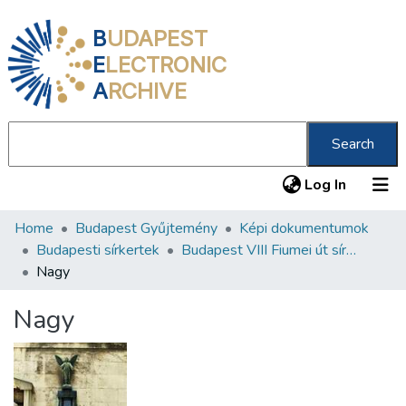
B
UDAPEST
E
LECTRONIC
A
RCHIVE
Search
(current
Log In
Home
Budapest Gyűjtemény
Képi dokumentumok
Communities & Collections
Budapesti sírkertek
Budapest VIII Fiumei út sírkert 3. rész
All of DSpace
Nagy
Statistics
Nagy
About us