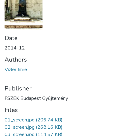
Date
2014-12
Authors
Vizler Imre
Publisher
FSZEK Budapest Gyűjtemény
Files
01_screen.jpg
(206.74 KB)
02_screen.jpg
(268.16 KB)
03_screen.jpg
(114.57 KB)