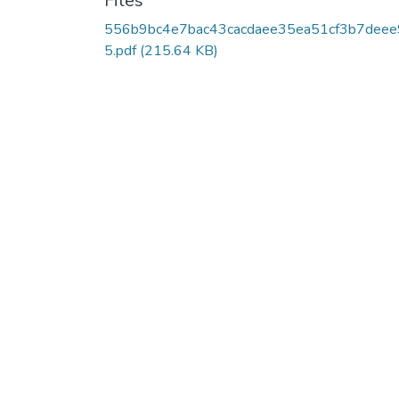
Files
556b9bc4e7bac43cacdaee35ea51cf3b7deee
5.pdf
(215.64 KB)