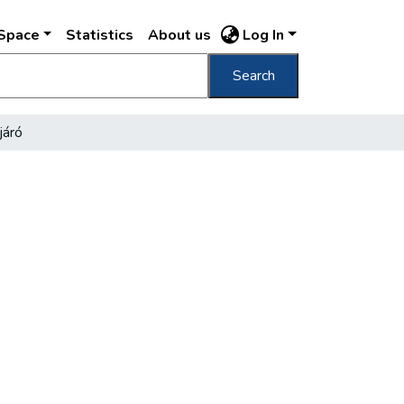
DSpace
Statistics
About us
Log In
Search
járó