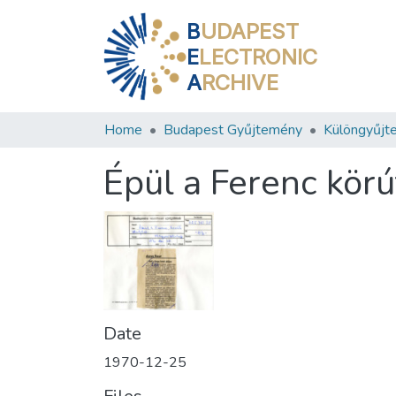
B
UDAPEST
E
LECTRONIC
A
RCHIVE
Home
Budapest Gyűjtemény
Különgyűjt
Épül a Ferenc körút
Date
1970-12-25