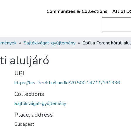
Communities & Collections
All of 
emények
Sajtókivágat-gyűjtemény
Épül a Ferenc körúti alul
i aluljáró
URI
https://bea.fszek.hu/handle/20.500.14711/131336
Collections
Sajtókivágat-gyűjtemény
Place, address
Budapest