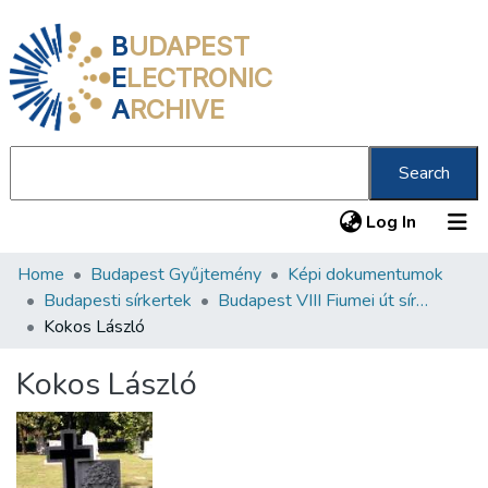
B
UDAPEST
E
LECTRONIC
A
RCHIVE
Search
(current
Log In
Home
Budapest Gyűjtemény
Képi dokumentumok
Communities & Collections
Budapesti sírkertek
Budapest VIII Fiumei út sírkert 1. rész
All of DSpace
Kokos László
Statistics
Kokos László
About us