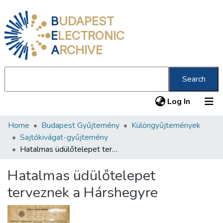
B
UDAPEST
E
LECTRONIC
A
RCHIVE
Search
(current
Log In
Home
Budapest Gyűjtemény
Különgyűjtemények
Communities & Collections
Sajtókivágat-gyűjtemény
All of DSpace
Hatalmas üdülőtelepet terveznek a Hárshegyre
Statistics
Hatalmas üdülőtelepet
About us
terveznek a Hárshegyre