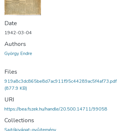
Date
1942-03-04
Authors
György Endre
Files
919a8c3dc865be8d7ac911f95c44289ac5f4af73.pdf
(877.9 KB)
URI
https://bea.fszek.hu/handle/20.500.14711/99058
Collections
Sajtókivágat-gyűjtemény