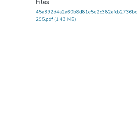
Files
45a392d4a2a60b8d81e5e2c382afcb2736b
295.pdf
(1.43 MB)