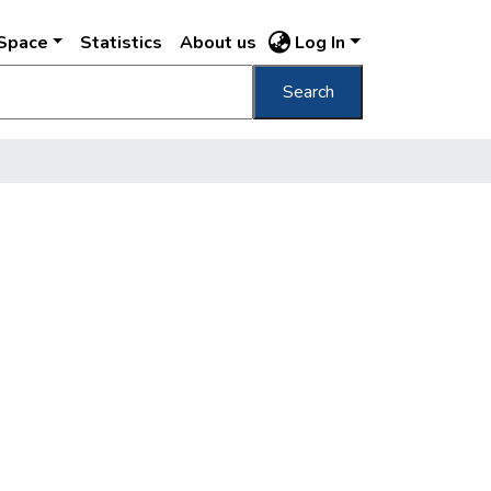
DSpace
Statistics
About us
Log In
Search