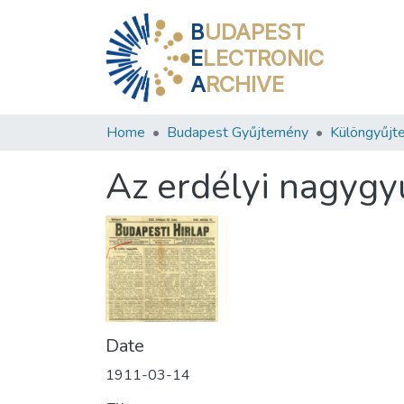
B
UDAPEST
E
LECTRONIC
A
RCHIVE
Home
Budapest Gyűjtemény
Különgyűjt
Az erdélyi nagygy
Date
1911-03-14