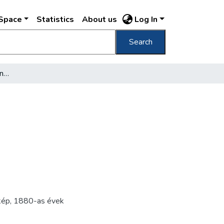
DSpace
Statistics
About us
Log In
Search
65. Ferdinand-hid Ferdinands-Brücke /
kép
,
1880-as évek