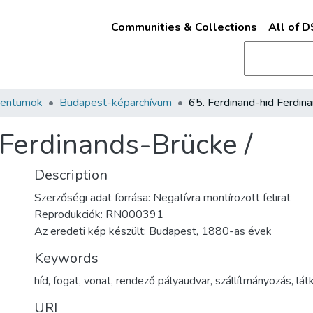
Communities & Collections
All of 
mentumok
Budapest-képarchívum
 Ferdinands-Brücke /
Description
Szerzőségi adat forrása: Negatívra montírozott felirat
Reprodukciók: RN000391
Az eredeti kép készült: Budapest, 1880-as évek
Keywords
híd
,
fogat
,
vonat
,
rendező pályaudvar
,
szállítmányozás
,
lát
URI