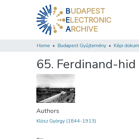
B
UDAPEST
E
LECTRONIC
A
RCHIVE
Home
Budapest Gyűjtemény
Képi doku
65. Ferdinand-hid
Authors
Klösz György (1844-1913)