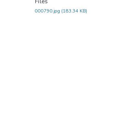
Files
000790.jpg
(183.34 KB)