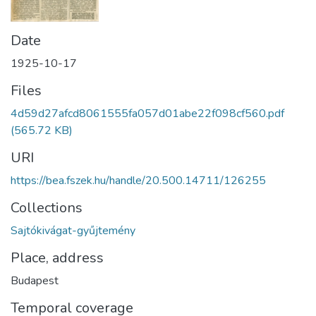
Date
1925-10-17
Files
4d59d27afcd8061555fa057d01abe22f098cf560.pdf
(565.72 KB)
URI
https://bea.fszek.hu/handle/20.500.14711/126255
Collections
Sajtókivágat-gyűjtemény
Place, address
Budapest
Temporal coverage