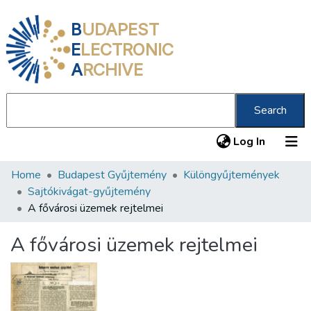
B
UDAPEST
E
LECTRONIC
A
RCHIVE
Search
(current
Log In
Home
Budapest Gyűjtemény
Különgyűjtemények
Communities & Collections
Sajtókivágat-gyűjtemény
All of DSpace
A fővárosi üzemek rejtelmei
Statistics
A fővárosi üzemek rejtelmei
About us