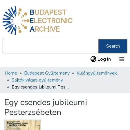
B
UDAPEST
E
LECTRONIC
A
RCHIVE
Search
(current
Log In
Home
Budapest Gyűjtemény
Különgyűjtemények
Communities & Collections
Sajtókivágat-gyűjtemény
All of DSpace
Egy csendes jubileumi Pesterzsébeten
Statistics
Egy csendes jubileumi
About us
Pesterzsébeten