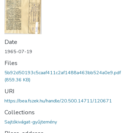
Date
1965-07-19
Files
5b92d50193c5caaf411c2af1488a463bb524a0e9.pdf
(859.36 KB)
URI
https://bea.fszek.hu/handle/20.500.14711/120671
Collections
Sajtókivágat-gyűjtemény