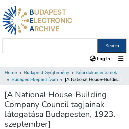
B
UDAPEST
E
LECTRONIC
A
RCHIVE
Search
(current
Log In
Home
Budapest Gyűjtemény
Képi dokumentumok
Communities & Collections
Budapest-képarchívum
[A National House-Building Company Council tagjainak látogatása Budapesten, 1923. szeptember]
All of DSpace
[A National House-Building
Statistics
Company Council tagjainak
About us
látogatása Budapesten, 1923.
szeptember]