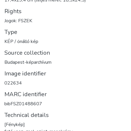
17,4x23,4 cm (teljes méret: 18,5x24,5)
Rights
Jogok: FSZEK
Type
KÉP / önálló kép
Source collection
Budapest-képarchívum
Image identifier
022634
MARC identifier
bibFSZ01488607
Technical details
[Fénykép]