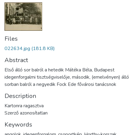
Files
022634.jpg
(181.8 KB)
Abstract
Első álló sor balról a hetedik Mátéka Béla, Budapest
idegenforgalmi tisztségviselője, második, (emelvényen) álló
sorban balról a negyedik Fock Ede fővárosi tanácsnok
Description
Kartonra ragasztva
Szerző azonosítatlan
Keywords
angolok
,
idegenforgalom
,
csoportkép
,
Horthy-korszak
,