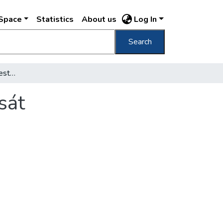
DSpace
Statistics
About us
Log In
Search
Továbbfejlesztik Budapest gáz- és vízellátását
sát