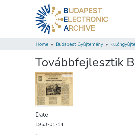
B
UDAPEST
E
LECTRONIC
A
RCHIVE
Home
Budapest Gyűjtemény
Különgyűjt
Továbbfejlesztik B
Date
1953-01-14