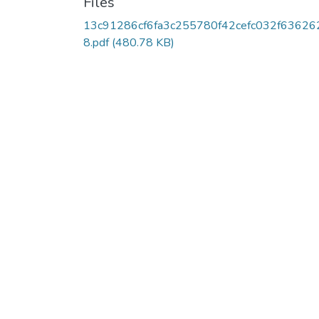
Files
13c91286cf6fa3c255780f42cefc032f63626
8.pdf
(480.78 KB)