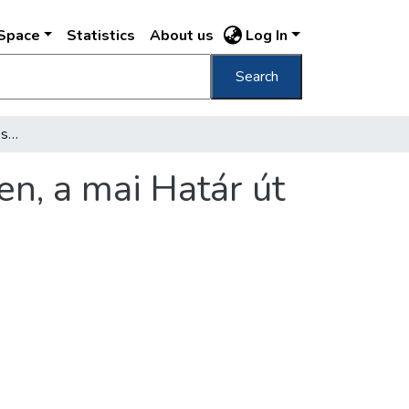
DSpace
Statistics
About us
Log In
Search
[Fából készült vízkiemelő szerkezet Kispesten, a mai Határ út környékén]
en, a mai Határ út