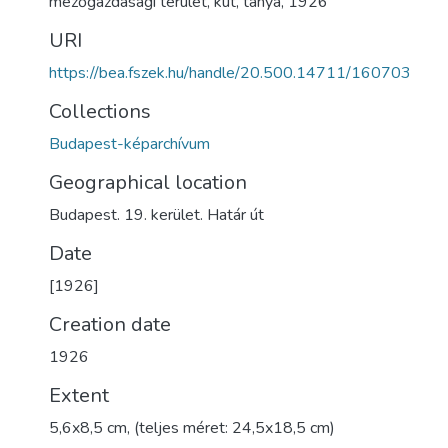
mezőgazdasági terület
,
kút
,
tanya
,
1926
URI
https://bea.fszek.hu/handle/20.500.14711/160703
Collections
Budapest-képarchívum
Geographical location
Budapest. 19. kerület. Határ út
Date
[1926]
Creation date
1926
Extent
5,6x8,5 cm, (teljes méret: 24,5x18,5 cm)