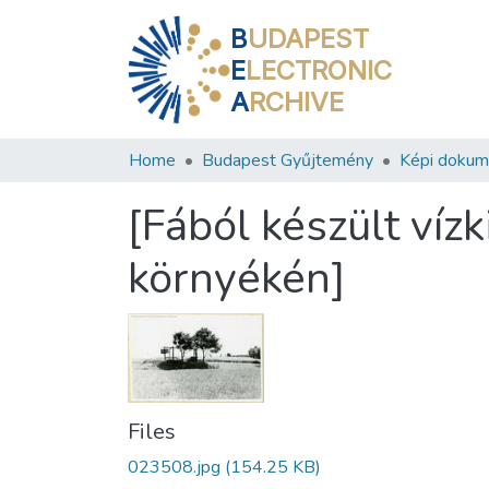
B
UDAPEST
E
LECTRONIC
A
RCHIVE
Home
Budapest Gyűjtemény
Képi doku
[Fából készült víz
környékén]
Files
023508.jpg
(154.25 KB)