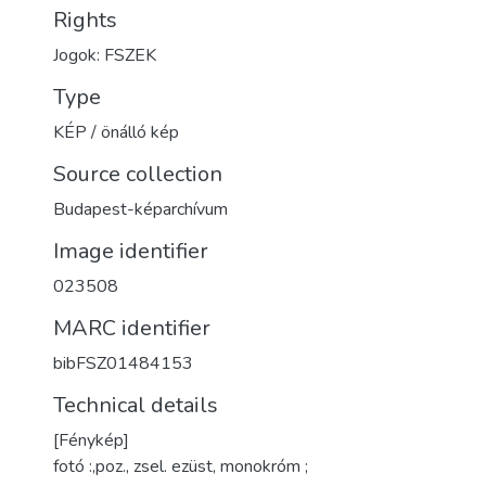
Rights
Jogok: FSZEK
Type
KÉP / önálló kép
Source collection
Budapest-képarchívum
Image identifier
023508
MARC identifier
bibFSZ01484153
Technical details
[Fénykép]
fotó :,poz., zsel. ezüst, monokróm ;