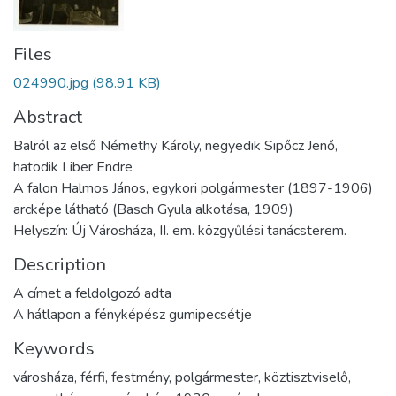
Files
024990.jpg
(98.91 KB)
Abstract
Balról az első Némethy Károly, negyedik Sipőcz Jenő,
hatodik Liber Endre
A falon Halmos János, egykori polgármester (1897-1906)
arcképe látható (Basch Gyula alkotása, 1909)
Helyszín: Új Városháza, II. em. közgyűlési tanácsterem.
Description
A címet a feldolgozó adta
A hátlapon a fényképész gumipecsétje
Keywords
városháza
,
férfi
,
festmény
,
polgármester
,
köztisztviselő
,