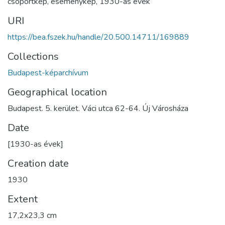
csoportkép
,
eseménykép
,
1930-as évek
URI
https://bea.fszek.hu/handle/20.500.14711/169889
Collections
Budapest-képarchívum
Geographical location
Budapest. 5. kerület. Váci utca 62-64. Új Városháza
Date
[1930-as évek]
Creation date
1930
Extent
17,2x23,3 cm