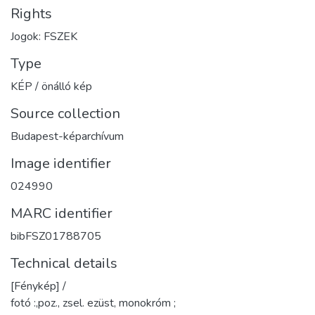
Rights
Jogok: FSZEK
Type
KÉP / önálló kép
Source collection
Budapest-képarchívum
Image identifier
024990
MARC identifier
bibFSZ01788705
Technical details
[Fénykép] /
fotó :,poz., zsel. ezüst, monokróm ;