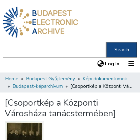
B
UDAPEST
E
LECTRONIC
A
RCHIVE
Search
(current
Log In
Home
Budapest Gyűjtemény
Képi dokumentumok
Communities & Collections
Budapest-képarchívum
[Csoportkép a Központi Városháza tanácstermében]
All of DSpace
[Csoportkép a Központi
Statistics
Városháza tanácstermében]
About us