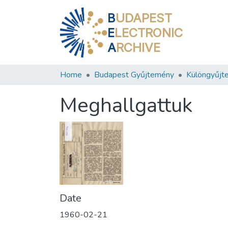
B
UDAPEST
E
LECTRONIC
A
RCHIVE
Home
Budapest Gyűjtemény
Különgyűjt
Meghallgattuk
Date
1960-02-21