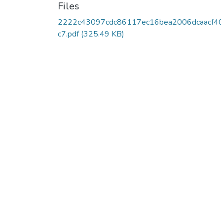
Files
2222c43097cdc86117ec16bea2006dcaacf4
c7.pdf
(325.49 KB)