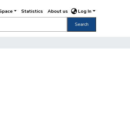
DSpace
Statistics
About us
Log In
Search