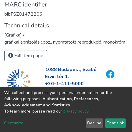
MARC identifier
bibFSZ01472206
Technical details
[Grafika] /
grafikai ábrázolás :,poz., nyomtatott reprodukció, monokróm ;
Full item page
1088 Budapest, Szabó
Ervin tér 1.
+36-1-411-5000
info@fszek.hu
We collect and process your personal information for the
https://fszek.hu
following purposes:
Authentication, Preferences,
Acknowledgement and Statistics
.
To learn more, please read our
privacy policy
.
Customize
Decline
That's ok