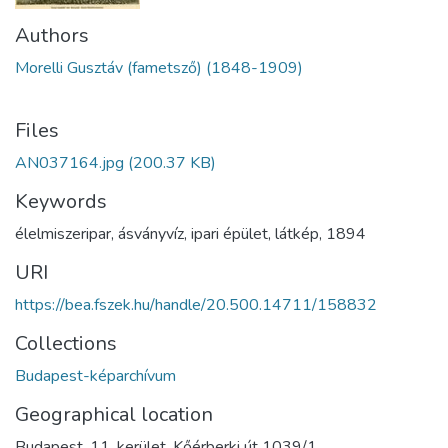
Authors
Morelli Gusztáv (fametsző) (1848-1909)
Files
AN037164.jpg
(200.37 KB)
Keywords
élelmiszeripar
,
ásványvíz
,
ipari épület
,
látkép
,
1894
URI
https://bea.fszek.hu/handle/20.500.14711/158832
Collections
Budapest-képarchívum
Geographical location
Budapest. 11. kerület. Kőérberki út 1039/1.