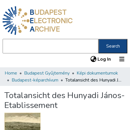
B
UDAPEST
E
LECTRONIC
A
RCHIVE
Search
(current
Log In
Home
Budapest Gyűjtemény
Képi dokumentumok
Communities & Collections
Budapest-képarchívum
Totalansicht des Hunyadi János-Etablissement
All of DSpace
Totalansicht des Hunyadi János-
Statistics
Etablissement
About us