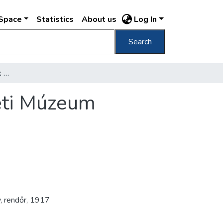
DSpace
Statistics
About us
Log In
Search
[Justh Gyula temetésének részvevői Nemzeti Múzeum lépcsőin]
eti Múzeum
y
,
rendőr
,
1917