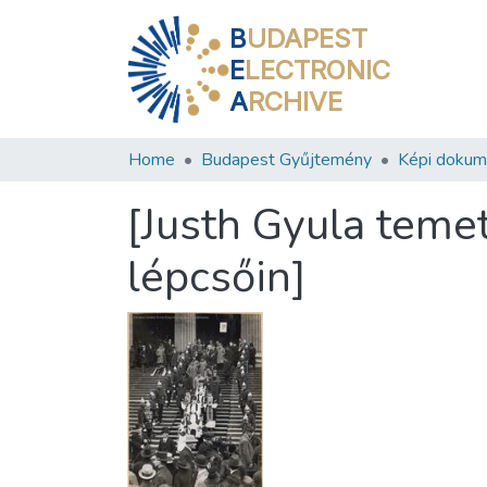
B
UDAPEST
E
LECTRONIC
A
RCHIVE
Home
Budapest Gyűjtemény
Képi doku
[Justh Gyula tem
lépcsőin]