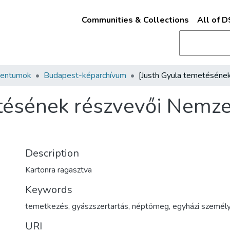
Communities & Collections
All of 
mentumok
Budapest-képarchívum
etésének részvevői Nemz
Description
Kartonra ragasztva
Keywords
temetkezés
,
gyászszertartás
,
néptömeg
,
egyházi személ
URI