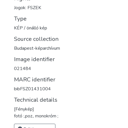
Jogok: FSZEK
Type
KÉP / önálló kép
Source collection
Budapest-képarchívum
Image identifier
021484
MARC identifier
bibFSZ01431004
Technical details
[Fénykép]
fotó :,poz., monokróm ;